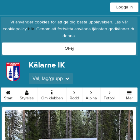
Logga in
Vi använder cookies för att ge dig bästa upplevelsen. Läs vår
cookiepolicy
här
. Genom att fortsätta använda tjänsten godkänner du
denna.
Okej
Kälarne IK
Välj lag/grupp
Start
Styrelse
Om klubben
Rodd
Alpina
Fotboll
Mer